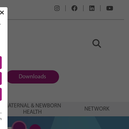
✕
,
Downloads
MATERNAL & NEWBORN
NETWORK
HEALTH
n