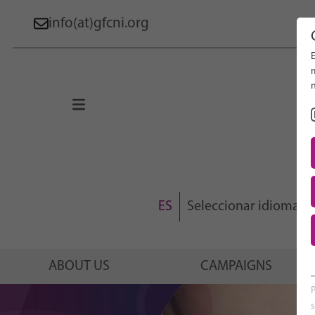
info(at)gfcni.org
E
Search 
n
About Us
Campaigns
Research
Advocacy & Policy
ES
Seleccionar idioma
Maternal & Newborn Health
Network
ABOUT US
CAMPAIGNS