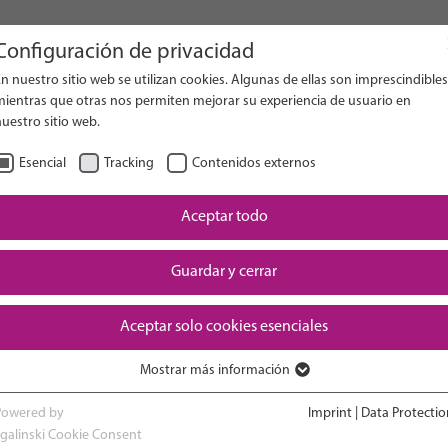
Configuración de privacidad
n nuestro sitio web se utilizan cookies. Algunas de ellas son imprescindibles
on Website
mientras que otras nos permiten mejorar su experiencia de usuario en
uestro sitio web.
Esencial
Tracking
Contenidos externos
Aceptar todo
Guardar y cerrar
Aceptar solo cookies esenciales
Mostrar más información
RESEARCH
ADVOCACY & POLICY
Esencial
Las cookies esenciales son necesarias para las funciones básicas del sitio
Powered by
Imprint
|
Data Protectio
web. De este modo se garantiza el correcto funcionamiento del sitio web.
sgalinski Cookie Consent