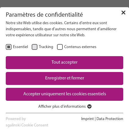
info(at)gfcni.org
✕
Paramètres de confidentialité
Notre site Web utilise des cookies. Certains d'entre eux sont
indispensables, tandis que d'autres nous permettent d'améliorer
votre expérience utilisateur sur notre site Web.
Search on Website
Essentiel
Tracking
Contenus externes
About Us
Campaigns
Tout accepter
FR
Sélectionner la langue
Research
Enregistrer et fermer
Advocacy & Policy
Downloads
Maternal & Newborn Health
Accepter uniquement les cookies essentiels
Network
Afficher plus d'informations
Essentiel
Les cookies essentiels sont nécessaires au bon fonctionnement
Powered by
Imprint
|
Data Protection
du site web. Ils garantissent le bon fonctionnement du site web.
sgalinski Cookie Consent