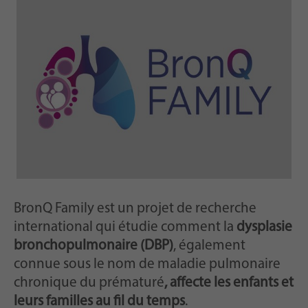
notamment un identifiant généré
But
aléatoirement pour l'enregistrement
historique de vos paramètres, si
l'exploitant du site web l'a configuré.
BronQ Family est un projet de recherche
international qui étudie comment la
dysplasie
bronchopulmonaire (DBP)
, également
connue sous le nom de maladie pulmonaire
chronique du prématuré
, affecte les enfants et
leurs familles au fil du temps
.