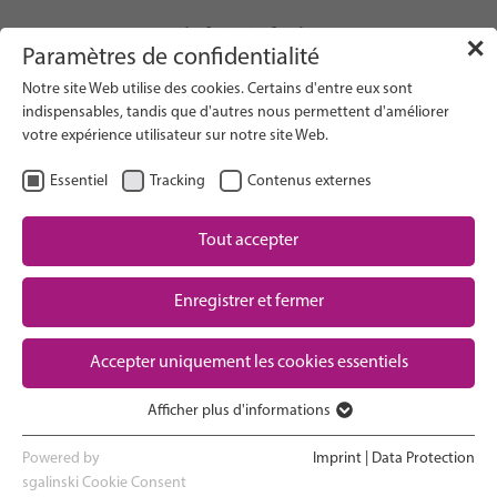
info(at)gfcni.org
✕
Paramètres de confidentialité
Notre site Web utilise des cookies. Certains d'entre eux sont
indispensables, tandis que d'autres nous permettent d'améliorer
votre expérience utilisateur sur notre site Web.
Search on Website
Essentiel
Tracking
Contenus externes
About Us
Campaigns
Tout accepter
Research
Enregistrer et fermer
Advocacy & Policy
Downloads
Maternal & Newborn Health
Accepter uniquement les cookies essentiels
Network
Afficher plus d'informations
Essentiel
Les cookies essentiels sont nécessaires au bon fonctionnement
Powered by
Imprint
|
Data Protection
du site web. Ils garantissent le bon fonctionnement du site web.
sgalinski Cookie Consent