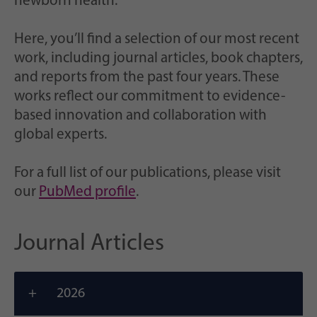
newborn health.
notamment un identifiant généré
But
aléatoirement pour l'enregistrement
historique de vos paramètres, si
Here, you’ll find a selection of our most recent
l'exploitant du site web l'a configuré.
work, including journal articles, book chapters,
and reports from the past four years. These
works reflect our commitment to evidence-
based innovation and collaboration with
global experts.
For a full list of our publications, please visit
our
PubMed profile
.
Journal Articles
2026