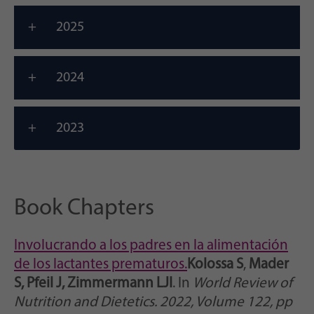
2025
2024
2023
Book Chapters
Involucrando a los padres en la alimentación
de los lactantes prematuros.
Kolossa S
,
Mader
S, Pfeil J, Zimmermann LJI
. In
World Review of
Nutrition and Dietetics. 2022, Volume 122, pp