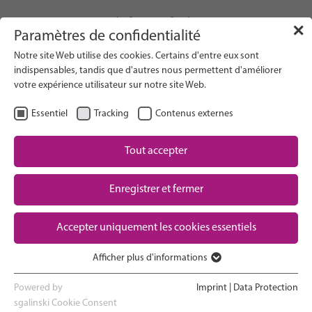
info(at)gfcni.org
✕
Paramètres de confidentialité
Notre site Web utilise des cookies. Certains d'entre eux sont
indispensables, tandis que d'autres nous permettent d'améliorer
votre expérience utilisateur sur notre site Web.
Search on Website
Essentiel
Tracking
Contenus externes
About Us
Campaigns
Tout accepter
Research
Enregistrer et fermer
Advocacy & Policy
Downloads
Maternal & Newborn Health
Accepter uniquement les cookies essentiels
Network
Afficher plus d'informations
Essentiel
Les cookies essentiels sont nécessaires au bon fonctionnement
Powered by
Imprint
|
Data Protection
du site web. Ils garantissent le bon fonctionnement du site web.
sgalinski Cookie Consent