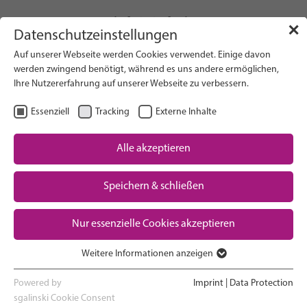
info(at)gfcni.org
✕
Datenschutzeinstellungen
Auf unserer Webseite werden Cookies verwendet. Einige davon
werden zwingend benötigt, während es uns andere ermöglichen,
Ihre Nutzererfahrung auf unserer Webseite zu verbessern.
Search on Website
Essenziell
Tracking
Externe Inhalte
About Us
Campaigns
Alle akzeptieren
Research
Speichern & schließen
Advocacy & Policy
Downloads
Maternal & Newborn Health
Nur essenzielle Cookies akzeptieren
Network
Weitere Informationen anzeigen
Essenziell
Essenzielle Cookies werden für grundlegende Funktionen der
Powered by
Imprint
|
Data Protection
Previous
Nex
Webseite benötigt. Dadurch ist gewährleistet, dass die Webseite
sgalinski Cookie Consent