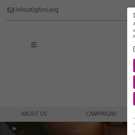
info(at)gfcni.org
Search 
About Us
Campaigns
Research
Advocacy & Policy
Maternal & Newborn Health
Network
ABOUT US
CAMPAIGNS