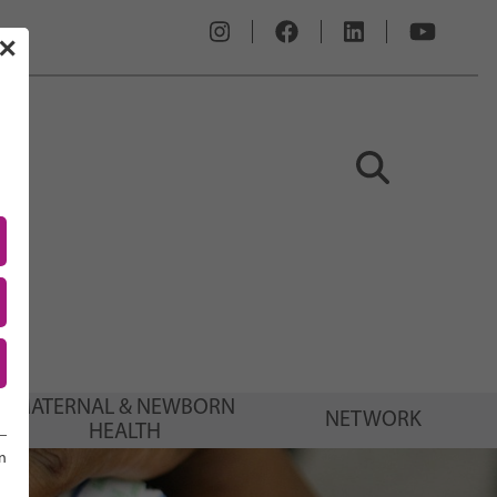
✕
MATERNAL & NEWBORN
NETWORK
HEALTH
n