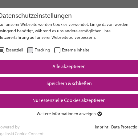
Datenschutzeinstellungen
Auf unserer Webseite werden Cookies verwendet. Einige davon werden
on Website
zwingend benötigt, während es uns andere ermöglichen, Ihre
Nutzererfahrung auf unserer Webseite zu verbessern.
Essenziell
Tracking
Externe Inhalte
Alle akzeptieren
Downloads
Speichern & schließen
Nur essenzielle Cookies akzeptieren
Weitere Informationen anzeigen
RESEARCH
ADVOCACY & POLICY
Essenziell
Essenzielle Cookies werden für grundlegende Funktionen der Webseite
Powered by
Imprint
|
Data Protectio
benötigt. Dadurch ist gewährleistet, dass die Webseite einwandfrei
sgalinski Cookie Consent