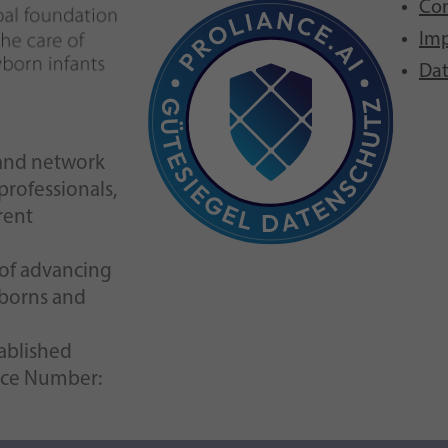
Con
Imp
Dat
n and network
 professionals,
rent
l of advancing
wborns and
tablished
nce Number: