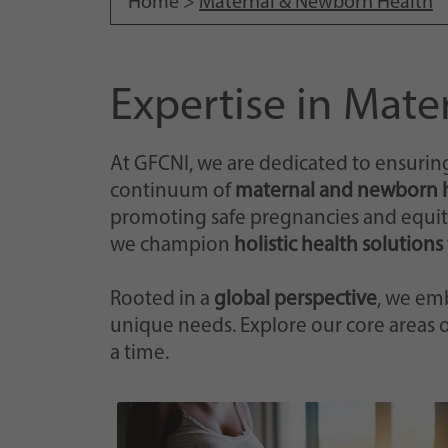
Home >
Maternal & Newborn Health
Expertise in Mat
At GFCNI, we are dedicated to ensuring
continuum of
maternal and newborn 
promoting safe pregnancies and equitab
we champion
holistic health solutions
Rooted in a
global perspective
, we em
unique needs. Explore our core areas 
a time.