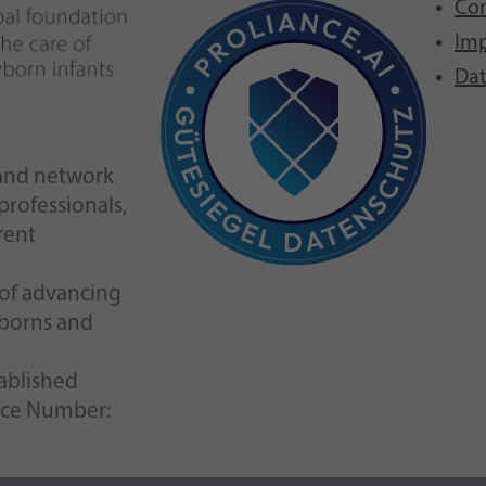
Con
Imp
Dat
n and network
 professionals,
rent
l of advancing
wborns and
tablished
nce Number: