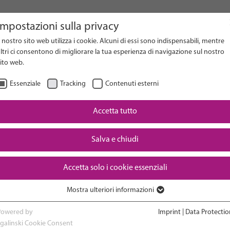
Impostazioni sulla privacy
l nostro sito web utilizza i cookie. Alcuni di essi sono indispensabili, mentre
on Website
ltri ci consentono di migliorare la tua esperienza di navigazione sul nostro
ito web.
Essenziale
Tracking
Contenuti esterni
Accetta tutto
Downloads
Salva e chiudi
Accetta solo i cookie essenziali
Mostra ulteriori informazioni
RESEARCH
ADVOCACY & POLICY
Essenziale
I cookie essenziali sono necessari per le funzioni di base del sito web. In
Powered by
Imprint
|
Data Protectio
questo modo si garantisce il corretto funzionamento del sito web.
sgalinski Cookie Consent