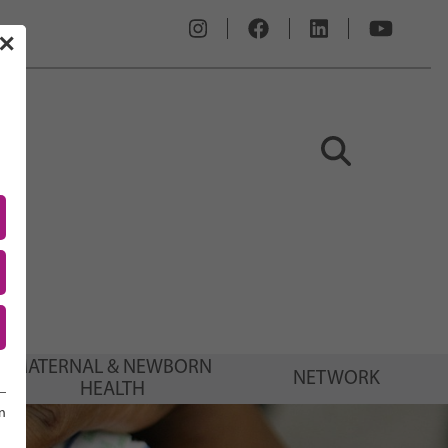
✕
MATERNAL & NEWBORN
NETWORK
HEALTH
n