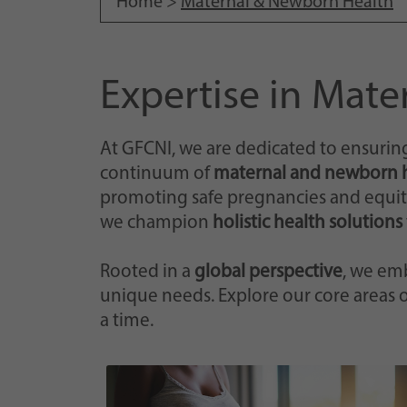
Home >
Maternal & Newborn Health
Expertise in Mat
At GFCNI, we are dedicated to ensuring
continuum of
maternal and newborn 
promoting safe pregnancies and equitab
we champion
holistic health solutions
Rooted in a
global perspective
, we em
unique needs. Explore our core areas 
a time.