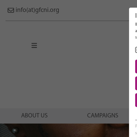
info(at)gfcni.org
I
Search 
a
s
About Us
Campaigns
Research
Advocacy & Policy
Maternal & Newborn Health
Network
ABOUT US
CAMPAIGNS