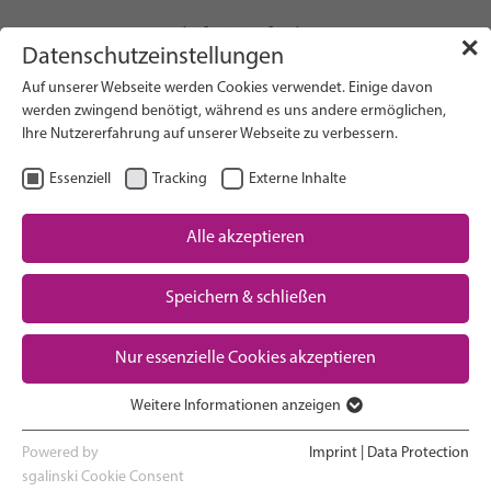
info(at)gfcni.org
✕
Datenschutzeinstellungen
Auf unserer Webseite werden Cookies verwendet. Einige davon
werden zwingend benötigt, während es uns andere ermöglichen,
Ihre Nutzererfahrung auf unserer Webseite zu verbessern.
Search on Website
Essenziell
Tracking
Externe Inhalte
About Us
Campaigns
Alle akzeptieren
Research
Speichern & schließen
Advocacy & Policy
Downloads
Maternal & Newborn Health
Nur essenzielle Cookies akzeptieren
Network
Weitere Informationen anzeigen
Essenziell
Essenzielle Cookies werden für grundlegende Funktionen der
Powered by
Imprint
|
Data Protection
Webseite benötigt. Dadurch ist gewährleistet, dass die Webseite
sgalinski Cookie Consent