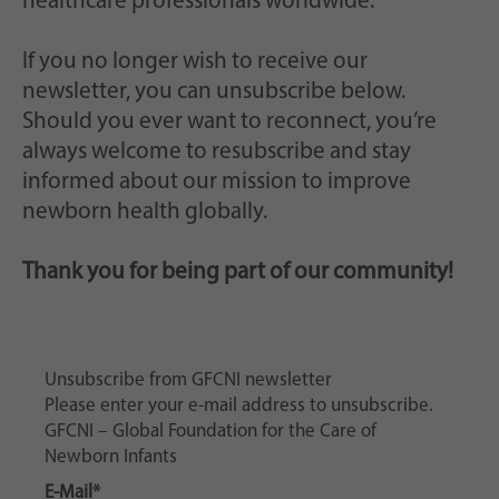
healthcare professionals worldwide.
Zweck
generierte ID, für die historische Speicherung
Ihrer vorgenommen Einstellungen, falls der
Webseiten-Betreiber dies eingestellt hat.
If you no longer wish to receive our
newsletter, you can unsubscribe below.
Should you ever want to reconnect, you’re
always welcome to resubscribe and stay
informed about our mission to improve
newborn health globally.
Thank you for being part of our community!
Unsubscribe from GFCNI newsletter
Please enter your e-mail address to unsubscribe.
GFCNI – Global Foundation for the Care of
Newborn Infants
E-Mail*