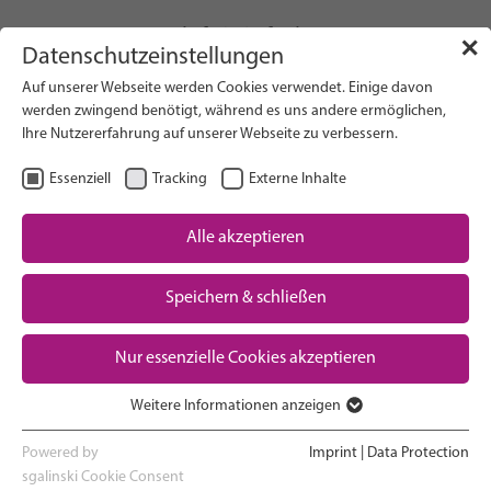
info(at)gfcni.org
✕
Datenschutzeinstellungen
Auf unserer Webseite werden Cookies verwendet. Einige davon
werden zwingend benötigt, während es uns andere ermöglichen,
Ihre Nutzererfahrung auf unserer Webseite zu verbessern.
Search on Website
Essenziell
Tracking
Externe Inhalte
About Us
Campaigns
Alle akzeptieren
Research
Speichern & schließen
Advocacy & Policy
Downloads
Maternal & Newborn Health
Nur essenzielle Cookies akzeptieren
Network
Weitere Informationen anzeigen
Essenziell
01
01.06.2026 - 28.08.2026
GOLD Neonatal Online
Essenzielle Cookies werden für grundlegende Funktionen der
Powered by
Imprint
|
Data Protection
Webseite benötigt. Dadurch ist gewährleistet, dass die Webseite
Conference 2026
sgalinski Cookie Consent
Jun