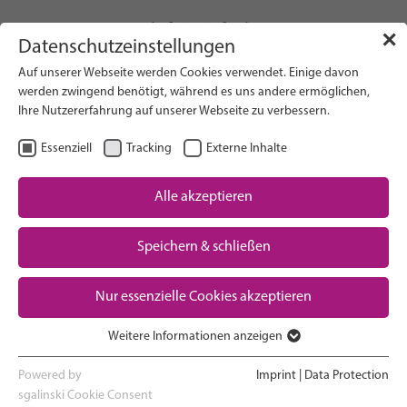
info(at)gfcni.org
✕
Datenschutzeinstellungen
Auf unserer Webseite werden Cookies verwendet. Einige davon
werden zwingend benötigt, während es uns andere ermöglichen,
Ihre Nutzererfahrung auf unserer Webseite zu verbessern.
Search on Website
Essenziell
Tracking
Externe Inhalte
About Us
Campaigns
Alle akzeptieren
Research
Speichern & schließen
Advocacy & Policy
Downloads
Maternal & Newborn Health
Nur essenzielle Cookies akzeptieren
Network
Weitere Informationen anzeigen
Essenziell
Essenzielle Cookies werden für grundlegende Funktionen der
Powered by
Imprint
|
Data Protection
Home >
Newsletter
>
Registration
Webseite benötigt. Dadurch ist gewährleistet, dass die Webseite
sgalinski Cookie Consent
Confirmation